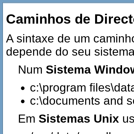
Caminhos de Direct
A sintaxe de um caminho
depende do seu sistema
Num
Sistema Wind
c:\program files\da
c:\documents and s
Em
Sistemas Unix
us